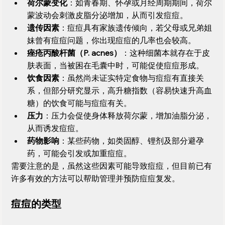
荷尔蒙变化
：如青春期、怀孕或月经周期期间，荷尔
蒙波动会刺激皮脂分泌增加，从而引发痘痘。
遗传因素
：痘痘具有家族遗传倾向，若父母或兄弟姐
妹曾有痘痘问题，你出现痘痘的几率也会较高。
痤疮丙酸杆菌（P. acnes）
：这种细菌本就存在于皮
肤表面，当被困在毛囊中时，可能促使痘痘形成。
饮食因素
：虽然尚未证实特定食物与痘痘有直接关
系，但部分研究显示，高升糖指数（容易快速升高血
糖）的饮食可能与痘痘有关。
压力
：压力会促使身体释放荷尔蒙，增加油脂分泌，
从而诱发痘痘。
药物影响
：某些药物，如类固醇、锂剂及部分避孕
药，可能会引发或加重痘痘。
需要注意的是，虽然这些因素可能导致痘痘，但目前已有
许多有效的方法可以帮助管理并预防痘痘复发。
痘痘的类型