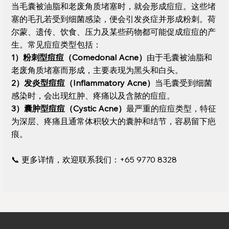
当毛囊被油脂和老废角质堵塞时，就会形成痘痘。这些堵
塞的毛孔若受到细菌感染，便会引发炎症并形成粉刺。荷
尔蒙、遗传、饮食、压力及某些药物都可能促成痘痘的产
生。常见痘痘类型包括：
1）粉刺型痘痘（Comedonal Acne）
由于毛囊被油脂和
老废角质堵塞而形成，主要表现为黑头和白头。
2）发炎型痘痘（Inflammatory Acne）
当毛囊受到细菌
感染时，会出现红肿、疼痛以及含脓的痘痘。
3）囊肿型痘痘（Cystic Acne）
最严重的痘痘类型，特征
为深层、疼痛且通常体积较大的囊肿和结节，容易留下疤
痕。
📞 更多详情，欢迎联系我们：
+65 9770 8328