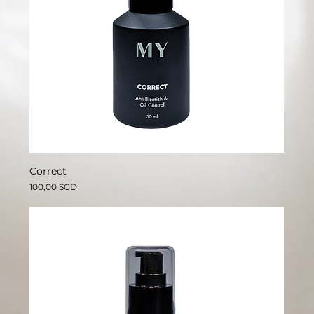
Correct
價格
100,00 SGD