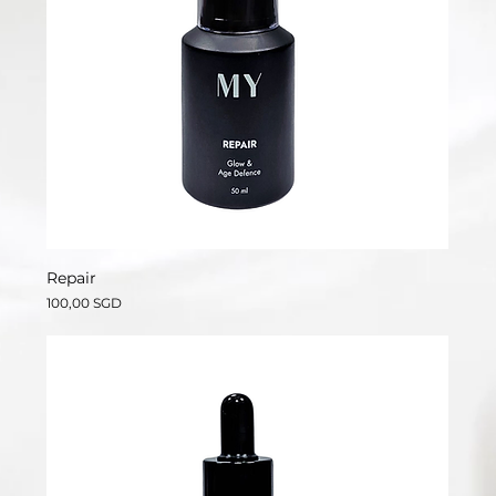
Repair
價格
100,00 SGD