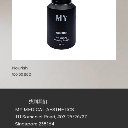
Nourish
價格
100,00 SGD
找到我们
MY MEDICAL AESTHETICS
111 Somerset Road, #03-25/26/27
Singapore 238164