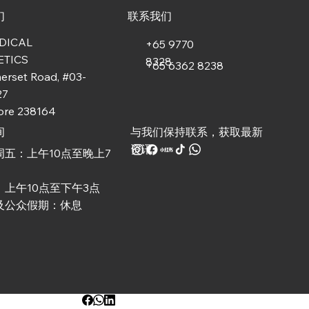
们
联系我们
DICAL
+65 9770
ETICS
8328
+65 6362 8238
erset Road, #03-
27
ore 238164
与我们保持联系，获取最新
间
资讯
周五：上午10点至晚上7
：上午10点至下午3点
及公众假期：休息