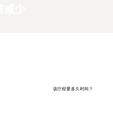
着减少
该疗程要多久时间？
整个治疗过程大约需要 8~15 分