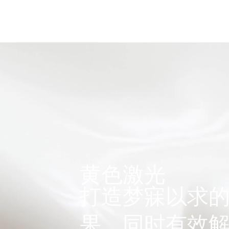
脸部
眼睛
身体
医美级面部护理
产
黄色激光
打造梦寐以求
果，同时有效