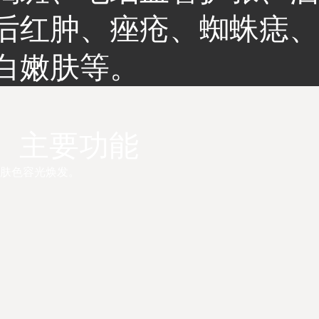
后红肿、痤疮、蜘蛛痣
白嫩肤等。
​主要功能
使肤色容光焕发。