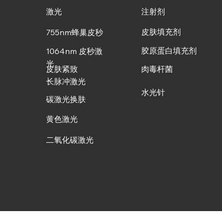
激光
注射剂
皮肤填充剂
755nm蜂巢皮秒
胶原蛋白填充剂
1064nm 皮秒激
光
皮肤紧致
肉毒杆菌
长脉冲激光
水光针
碳激光换肤
黄色激光
二氧化碳激光