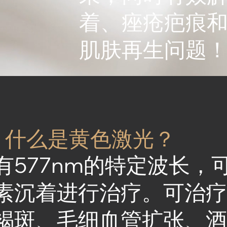
着、痤疮疤痕
肌肤再生问题
什么是黄色激光？
有577nm的特定波长，
素沉着进行治疗。可治
褐斑、毛细血管扩张、