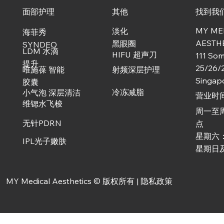
面部护理
其他
找到我
MY ME
淡化
​海菲秀
AESTH
黑眼圈
SYNDEO
LDM 水滴
HIFU 超声刀
111 Som
提升
25/26/
唯施葆 智能
射频深层护理
Singap
胶囊
冷冻减脂
小气泡 深层清洁
营业时
维锶水飞梭
周一至
无针PDRN
点
星期六
IPL光子嫩肤
星期日
MY Medical Aesthetics © 版权所有 |
隐私政策