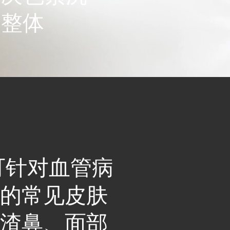
和整体
！
可针对血管病
疗的常见皮肤
酒渣鼻、面部