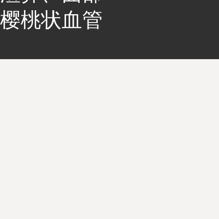
、樱桃状血管