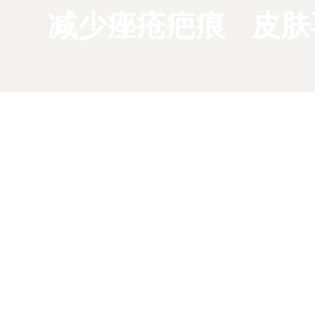
减少痤疮疤痕
皮肤
常见问题解答
钟。