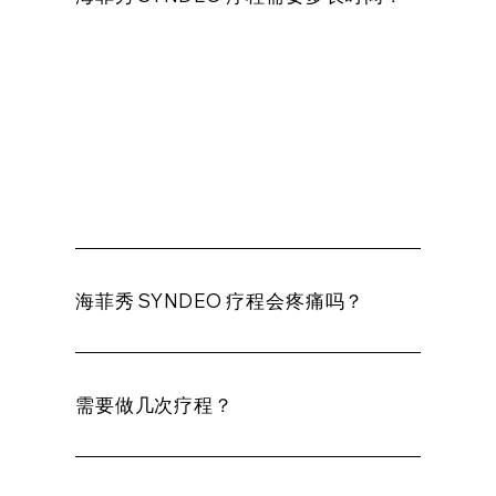
标准的 HydraFacial Syndeo™ 疗程通常需
要 30 至 45 分钟。这种快速有效的疗程包含
多个步骤，可清洁、去角质、去除杂质并为
皮肤补水，且无需恢复期。
海菲秀 SYNDEO 疗程会疼痛吗？
需要做几次疗程？