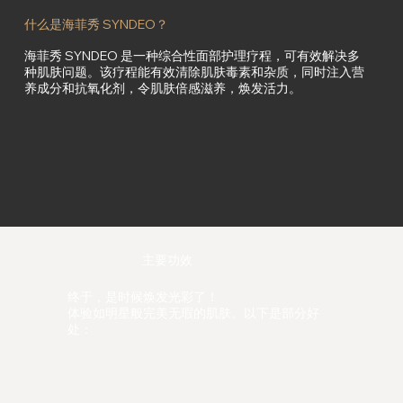
什么是海菲秀 SYNDEO？
海菲秀 SYNDEO 是一种综合性面部护理疗程，可有效解决多
种肌肤问题。该疗程能有效清除肌肤毒素和杂质，同时注入营
养成分和抗氧化剂，令肌肤倍感滋养，焕发活力。
主要功效
终于，是时候焕发光彩了！
体验如明星般完美无瑕的肌肤。以下是部分好
处：