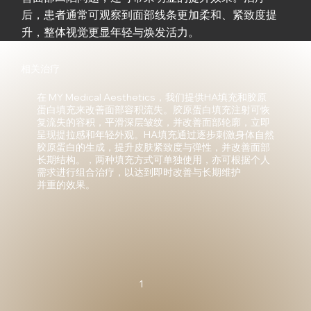
后，患者通常可观察到面部线条更加柔和、紧致度提
升，整体视觉更显年轻与焕发活力。
相关治疗
在 MY Medical Aesthetics，我们提供HA填充和胶原
蛋白填充来改善面部容积流失。胶原蛋白填充注射可恢
复流失的容积，平滑深层皱纹，并改善面部轮廓，立即
呈现提拉感和年轻外观。HA填充通过逐步刺激身体自然
胶原蛋白的生成，提升皮肤紧致度与弹性，并改善面部
长期结构。，两种填充方式可单独使用，亦可根据个人
需求进行组合治疗，以达到即时改善与长期维护
并重的效果。
1