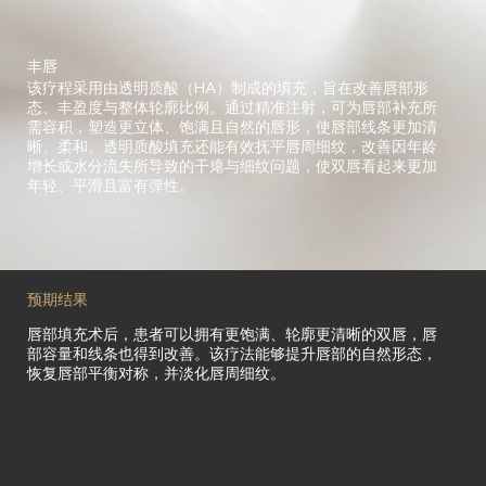
丰唇
该疗程采用由透明质酸（HA）制成的填充，旨在改善唇部形
态、丰盈度与整体轮廓比例。通过精准注射，可为唇部补充所
需容积，塑造更立体、饱满且自然的唇形，使唇部线条更加清
晰、柔和。透明质酸填充还能有效抚平唇周细纹，改善因年龄
增长或水分流失所导致的干瘪与细纹问题，使双唇看起来更加
年轻、平滑且富有弹性。
预期结果
唇部填充术后，患者可以拥有更饱满、轮廓更清晰的双唇，唇
部容量和线条也得到改善。该疗法能够提升唇部的自然形态，
恢复唇部平衡对称，并淡化唇周细纹。