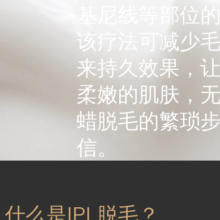
基尼线等部位
该疗法可减少
来持久效果，
柔嫩的肌肤，
蜡脱毛的繁琐
信。
什么是IPL脱毛？