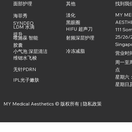
面部护理
其他
找到我
MY ME
淡化
​海菲秀
AESTH
黑眼圈
SYNDEO
LDM 水滴
HIFU 超声刀
111 Som
提升
25/26/
唯施葆 智能
射频深层护理
Singap
胶囊
冷冻减脂
小气泡 深层清洁
营业时
维锶水飞梭
周一至
无针PDRN
点
星期六
IPL光子嫩肤
星期日
MY Medical Aesthetics © 版权所有 |
隐私政策
WishPro面部护理