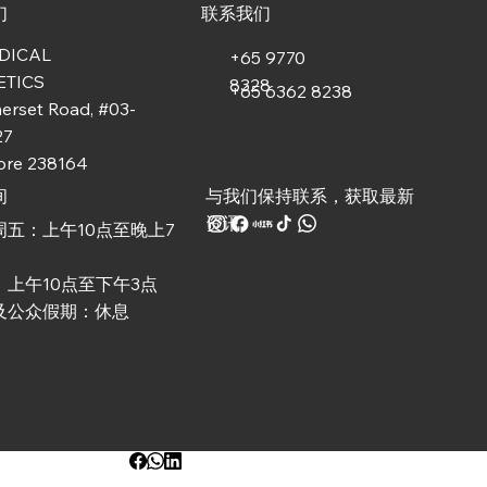
们
联系我们
DICAL
+65 9770
ETICS
8328
+65 6362 8238
erset Road, #03-
27
ore 238164
与我们保持联系，获取最新
间
资讯
周五：上午10点至晚上7
：上午10点至下午3点
及公众假期：休息