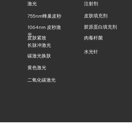
激光
注射剂
皮肤填充剂
755nm蜂巢皮秒
胶原蛋白填充剂
1064nm 皮秒激
光
皮肤紧致
肉毒杆菌
长脉冲激光
水光针
碳激光换肤
黄色激光
二氧化碳激光