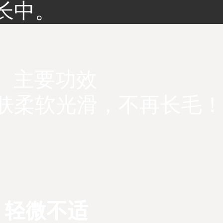
长中。
​主要功效
肤柔软光滑，不再长毛
轻微不适