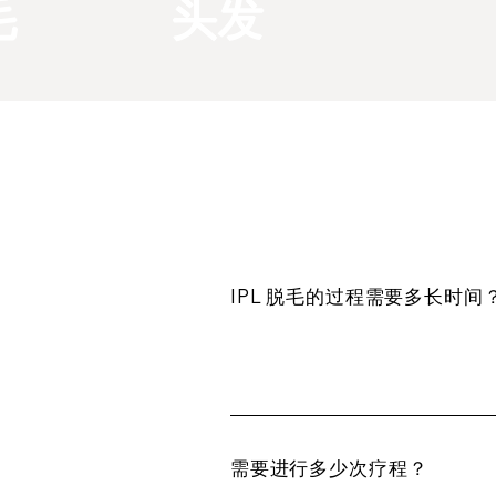
毛
头发
IPL 脱毛的过程需要多长时间
整个治疗过程大约需要 10–20
需要进行多少次疗程？