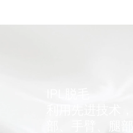
脸部
眼睛
身体
医美级面部护理
产
IPL脱毛
利用先进技术
部、手臂、腿